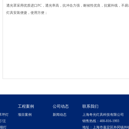
透光罩采用优质进口PC，透光率高，抗冲击力强，耐候性优良，抗紫外线，不易
灯具安装便捷，使用方便；
工程案例
公司动态
联系我们
草坪灯
项目案例
新闻动态
上海奇光灯具科技有限公司
灯/泛
销售热线：400-816-1993
洗墙灯
地址：上海市嘉定区外冈镇外钱