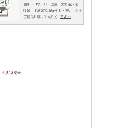
圆形LED水下灯，适用于大型游泳馆、
喷泉、水族馆等场所作水下照明；高强
度钢化玻璃，透光性好...
更多>>
:
1
/
1
共
3
条记录